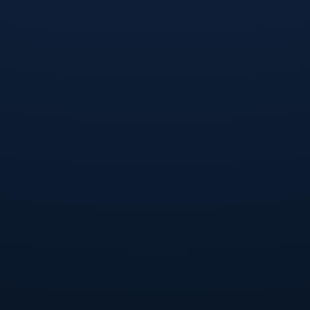
清赛事直播、毫秒级同步的实时比分，以及基于庞大数据库的深