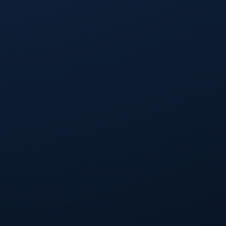
度赛事解析。无论是赛前预测、赛中追踪还是赛后复盘，这里是