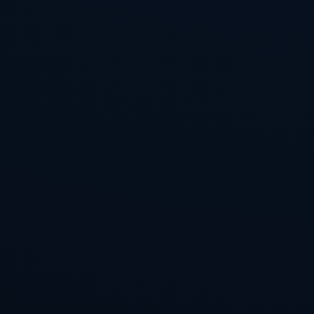
自适应超清直播网络
依托全球分布的CDN节点与智能路由技术，平台可根据您的
绝不让您错过任何一个决定胜负的关键瞬间。
合规透明的交互环境
安全与信任是平台运行的基石。采用最新的端到端加密技术保
您打造一个纯粹、安心的体育娱乐空间。