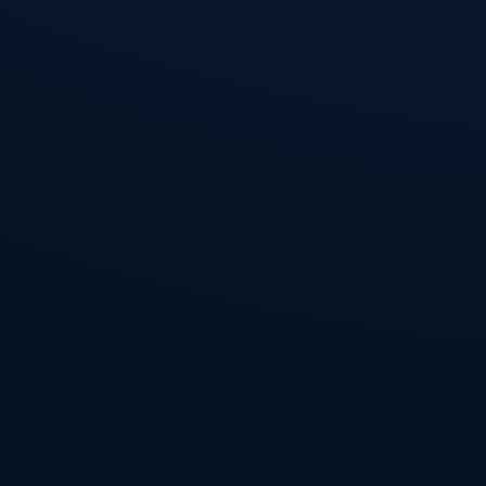
获取官方客户端
进入赛程与直播中心
4K超清多路直播
毫秒级数据同步
银行级安全加密
7x24小时全天候服务
重塑您的赛事观赏与分析体验
2026年由美国、加拿大和墨西哥联合举办的世界杯，不仅是
打破传统观赛的局限。我们不仅仅提供一个观看比赛的窗口，
现，让您以前所未有的深度洞察赛场瞬息万变的局势。
全景动态数据矩阵
告别单一的比分播报。我们的系统实时接入官方场馆级追踪数
是专业分析师，都能在这里找到支撑判断的坚实依据。