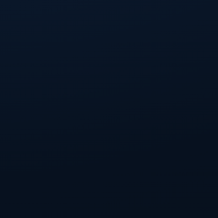
的巅峰。作为领先的综合性体育平台，世界杯在线投注 致力于
球、每一次射门都被转化为精准的数据流，结合直观的视觉呈
率、传球网络图等在内的专业级数据分析。无论是资深球迷还